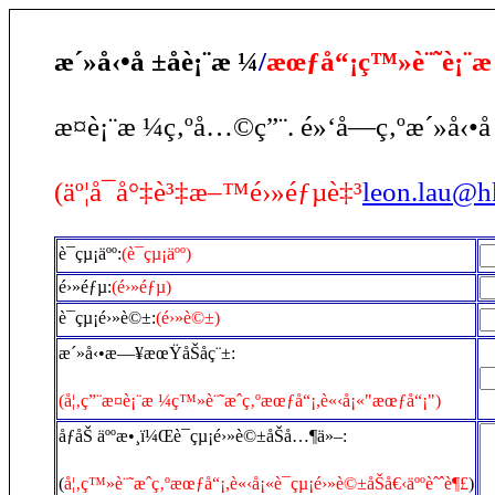
æ´»å‹•å ±åè¡¨æ ¼
/
æœƒå“¡ç™»è¨˜è¡¨æ
æ­¤è¡¨æ ¼ç‚ºå…©ç”¨. é»‘å­—ç‚ºæ´»å‹•å ±
(äº¦å¯å°‡è³‡æ–™é›»éƒµè‡³
leon.lau@h
è¯çµ¡äºº:
(è¯çµ¡äºº)
é›»éƒµ:
(é›»éƒµ)
è¯çµ¡é›»è©±:
(é›»è©±)
æ´»å‹•æ—¥æœŸåŠåç¨±:
(å¦‚ç”¨æ­¤è¡¨æ ¼ç™»è¨˜æˆç‚ºæœƒå“¡,è«‹å¡«"æœƒå“¡")
åƒåŠ äººæ•¸ï¼Œè¯çµ¡é›»è©±åŠå…¶ä»–:
(
å¦‚ç™»è¨˜æˆç‚ºæœƒå“¡,è«‹å¡«è¯çµ¡é›»è©±åŠå€‹äººèˆˆè¶£
)