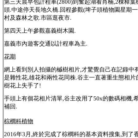
第三天晨早包計程車(2800)到奮起湖看肖楠,2棵樟葉
頭.中途停天長地久橋.回程參觀(埤子頭植物園星期一
村及森林之歌.市區逛夜市.
第四天上午參觀嘉義樹木園.
嘉義市內遊客交通以計程車為主.
花期
網上看到別人拍攝的槭樹相片,才驚覺自己在記錄中有
是雜性花,雄花和兩性花同株.谷主一直著重生態相片
樹花上失手了!
手頭上有個花相片清單,谷主改用了50x的數碼相機,希
補回.
棕櫚科植物
2016年3月,終於完成了棕櫚科的基本資料搜集,到