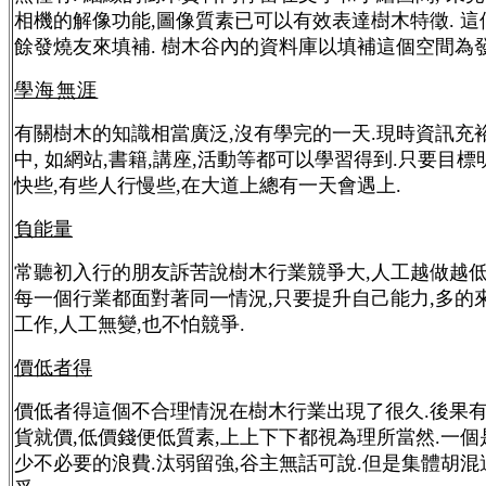
相機的解像功能,圖像質素已可以有效表達樹木特徵. 
餘發燒友來填補. 樹木谷內的資料庫以填補這個空間為發
學海無涯
有關樹木的知識相當廣泛,沒有學完的一天.現時資訊充
中, 如網站,書籍,講座,活動等都可以學習得到.只要目標
快些,有些人行慢些,在大道上總有一天會遇上.
負能量
常聽初入行的朋友訴苦說樹木行業競爭大,人工越做越低
每一個行業都面對著同一情況,只要提升自己能力,多的來
工作,人工無變,也不怕競爭.
價低者得
價低者得這個不合理情況在樹木行業出現了很久.後果有
貨就價,低價錢便低質素,上上下下都視為理所當然.一個
少不必要的浪費.汰弱留強,谷主無話可說.但是集體胡混