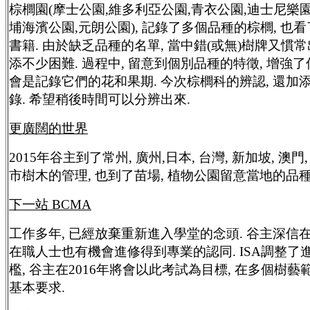
棕櫚園(摩士公園,維多利亞公園,青衣公園,迪士尼樂園
埔海濱公園,元朗公園), 記錄了多個品種的棕櫚, 也
書籍. 由於缺乏品種的名單, 當中錯(或無)樹牌又慣常
添不少困難. 過程中, 留意到個別品種的特徵, 增強了
會是記錄它們的花和果期. 今次棕櫚科的辨認, 還加
錄. 希望稍後時間可以分辨出來.
更廣闊的世界
2015年谷主到了常州, 廣州,日本, 台灣, 新加坡, 澳
市樹木的管理, 也到了苗場, 植物公園留意當地的品種
下一站
BCMA
工
作
多
年
,
已
經
放
棄
重
新
進
入
學堂的念頭. 谷主深信
在職人士也有機會進修得到專業的認同. ISA調整了
檻, 谷主在2016年將會以此考試為目標, 在多個樹
基本要求.