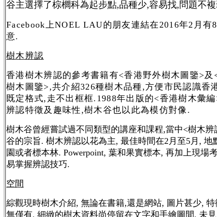
谷主選擇了棕櫚科為起步點,品種少,容易找,問題不複
Facebook上
NOEL LAU
的朋友連結在2016年2月有8
意.
樹木辨認
香港樹木辨認的參考書籍有<香港野外樹木圖鑒>及
樹木圖鑒>,共介紹326種樹木品種,方便市民認識香
既定格式,走不出框框.1988年出版的<香港樹木彙
辨認特徵及趣味性,樹木谷也以此為模仿對像.
樹木谷曾經嘗試過不同類型的講座和課程,當中<樹木辨
谷的宗旨. 樹木辨認以花為主, 最佳時間在2月至5月, 
園或者標本林. Powerpoint, 葉和果實標本, 再加上現
易掌握辨認技巧.
空間
綜觀現時樹木介紹, 無論在書籍,還是網站, 圖片甚少, 
無僅有. 細緻的樹木資料尚停留在文字和手繪圖間, 未見