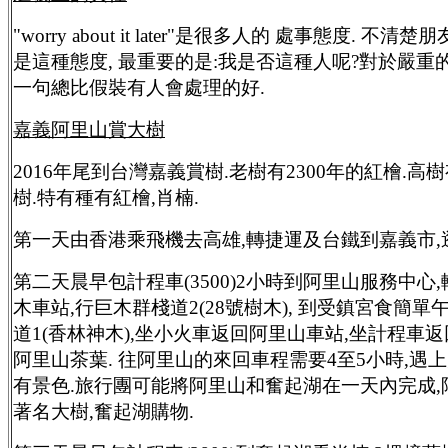
"worry about it later"是很多人的 處事態度. 不
是這種態度, 最重要的是:我是否這種人呢?對於嚴重
一句總比假裝有人會處理的好.
嘉義阿里山賞大樹
2016年尾到台灣嘉義賞樹.老樹有2300年的紅檜.高
樹.特有種有紅檜,肖楠.
第一天由香港乘飛機去高雄,轉捷運及台鐵到嘉義市,
第二天晨早包計程車(3500)2小時到阿里山服務中心
木車站,行巨木群棧道2(28號樹木), 到受鎮宮食簡單
道1(香林神木),坐小火車返回阿里山車站,坐計程車返
阿里山茶葉. 往阿里山的來回車程需要4至5小時,遇
有景色.旅行團可能將阿里山和奮起湖在一天內完成,
著名大樹,奮起湖購物.