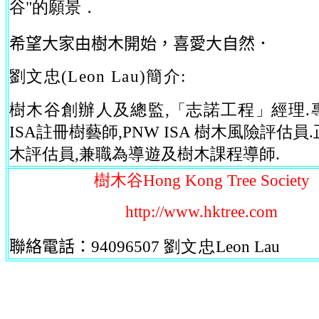
谷"的願景．
希望大家由樹木開始，喜愛大自然．
劉文忠(Leon Lau)簡介:
樹木谷創辦人及總監,
「
志諾工程
」
經理.
ISA註冊樹藝師,PNW ISA 樹木風險評估員
木評估員,兼職為導遊及樹木課程導師.
樹木谷Hong Kong Tree Society
http://www.hktree.com
聯絡電話：94096507
劉文忠
Leon Lau