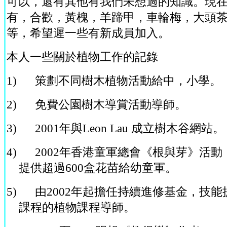
可以，還有其他有我們未想過的知識。現
有，合歡，黃槐，羊蹄甲，車輪梅，大頭
等，希望遲一些有新成員加入。
本人一些關於植物工作的記錄
1)
策劃不同樹木植物活動給中，小學。
2
)
免費公園樹木導賞活動導師。
3
)
2001
年與
Leon Lau
成立樹木谷網站。
4
)
2002
年香港童軍總會《根與芽》活動
提供超過
600
盒花苗給幼童軍。
5)
由
2002
年起擔任持續進修基金，技能
課程的植物課程導師。