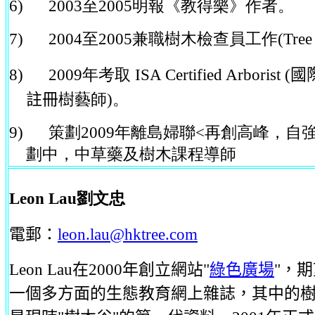
6)
2003
至
2005
明報《教得樂》作者。
7
)
2004
至
2005
兼職樹木檢查員工作
(Tree
8
)
2009
年考取
ISA Certified Arborist (
國
註冊
樹藝師
)
。
9
)
策劃
2009
年離島婦聯<再創高峰，自強
劃中，中草藥及樹木課程導師
Leon Lau劉文忠
電郵：
leon.lau@hktree.com
Leon Lau在2000年創立網站"
綠色廣場
"，
一個多方面的生態教育網上雜誌，其中的