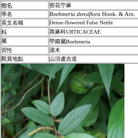
密花苧麻
樹名
Boehmeria
densiflora
Hook. & Arn.
學名
Dense-flowered False Nettle
英文名稱
蕁麻科URTICACEAE
科
屬
苧麻
屬
Boehmeria
習性
灌木
觀賞地點
山頂盧吉道