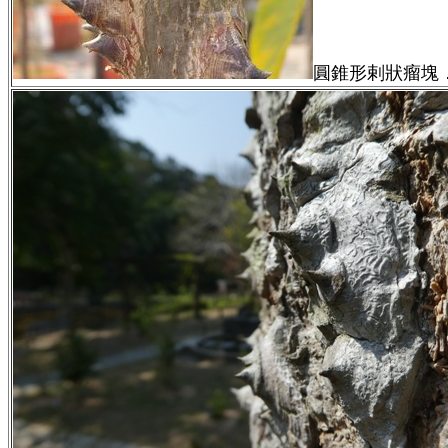
圓錐形剌狀瘤塊