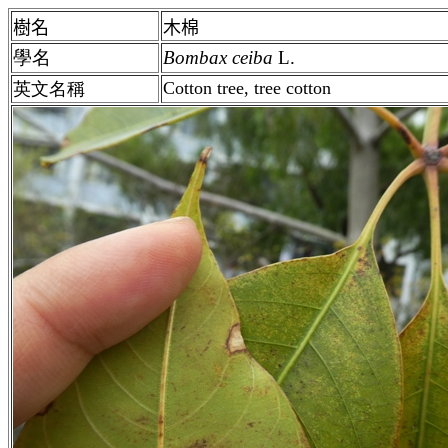
樹名
木棉
學名
Bombax
ceiba
L.
Cotton tree, tree cotton
英文名稱