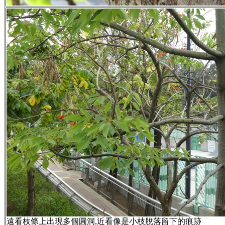
遠看枝條上出現多個圓洞,近看像是小枝脫落留下的痕跡