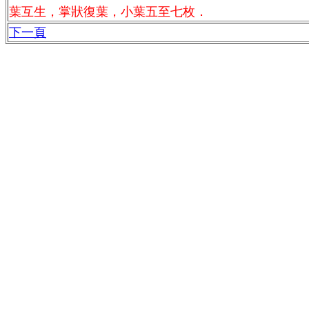
葉互生，掌狀復葉，小葉五至七枚．
下一頁