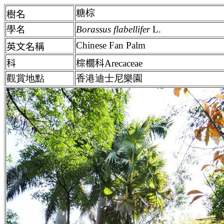
糖棕
樹名
學名
Borassus flabellifer
L.
Chinese Fan Palm
英文名稱
科
棕櫚科Arecaceae
觀賞地點
香港迪士尼樂園