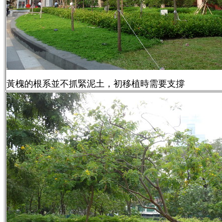
黃槐的根系並不抓緊泥土，初移植時需要支撐