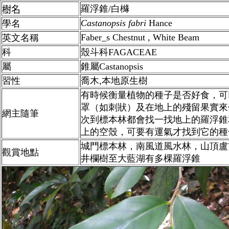
羅浮錐/白櫞
樹名
Castanopsis
fabri
Hance
學名
Faber_s Chestnut , White Beam
英文名稱
科
殼斗科FAGACEAE
屬
錐屬Castanopsis
習性
喬木,本地原生樹
有時候衡量植物的種子是否好食，可
罩（如刺狀）及在地上的殘留果實來
網主隨筆
次到標本林都會找一找地上的羅浮錐
上的空殼，可要有運氣才找到它的種
城門標本林，南風道風水林，山頂盧
觀賞地點
井欄樹至大藍湖有多棵羅浮錐