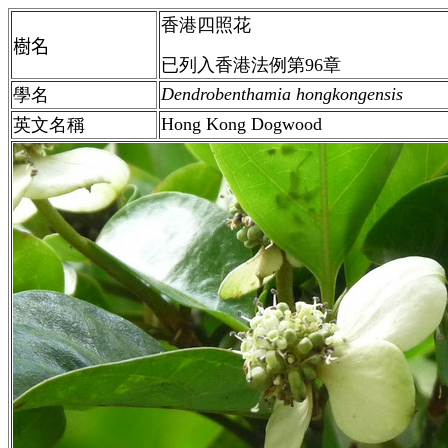
香港四照花
樹名
已列入香港法例第96章
Dendrobenthamia hongkongensis
學名
Hong Kong Dogwood
英文名稱