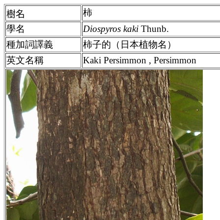
柿
樹名
學名
Diospyros kaki
Thunb.
種加詞譯義
柿子的（日本植物名）
英文名稱
Kaki Persimmon , Persimmon