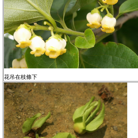
花吊在枝條下