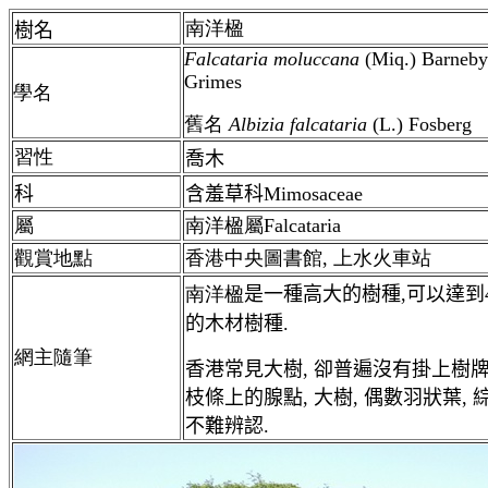
南洋楹
樹名
Falcataria
moluccana
(Miq.) Barneby
Grimes
學名
舊名
Albizia
falcataria
(L.) Fosberg
習性
喬木
科
含羞草科Mimosaceae
屬
南洋楹屬Falcataria
觀賞地點
香港中央圖書館, 上水火車站
南洋楹
是一種高大的樹種,可以達到4
的木材樹種.
網主隨筆
香港常見大樹, 卻普遍沒有掛上樹牌
枝條上的腺點, 大樹, 偶數羽狀葉,
不難辨認.