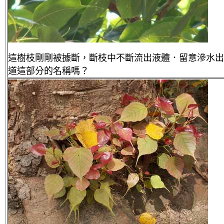
這樹枝剛剛被據斷，斷枝中不斷流出液體．留意滲水出
道這部分的名稱嗎？