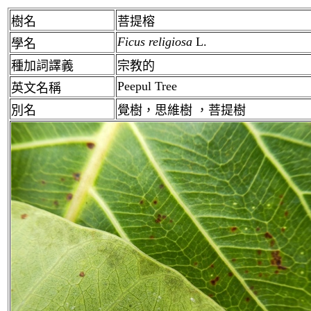
樹名
菩提
榕
Ficus religiosa
L.
學名
種加詞譯義
宗教的
Peepul Tree
英文名稱
別名
覺樹，思維樹 ，菩提樹