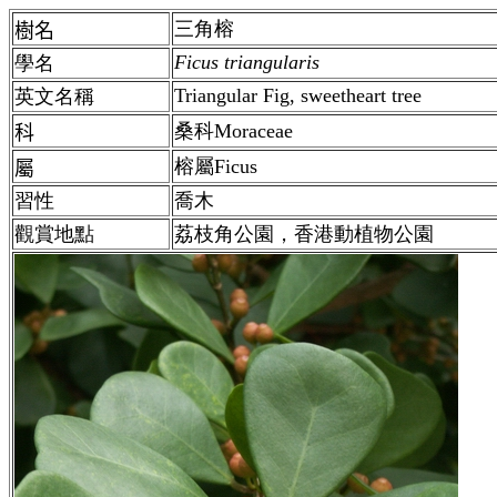
三角榕
樹名
Ficus triangularis
學名
Triangular Fig, sweetheart tree
英文名稱
桑科Moraceae
科
榕屬Ficus
屬
習性
喬木
觀賞地點
荔枝角公園，香港動植物公園