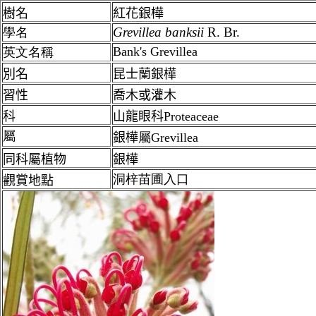
樹名
紅花銀樺
Grevillea banksii
R. Br.
學名
Bank's Grevillea
英文名稱
別名
昆士蘭
銀樺
習性
喬木或灌木
科
山龍眼科Proteaceae
屬
銀樺
屬Grevillea
同科屬植物
銀樺
洞梓苗圃入口
觀賞地點