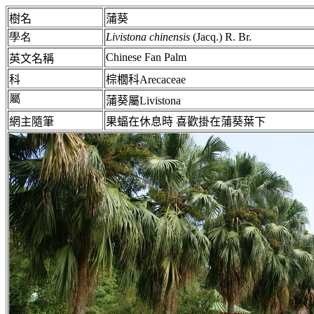
樹名
蒲葵
學名
Livistona chinensis
(Jacq.) R. Br.
Chinese Fan Palm
英文名稱
科
棕櫚科Arecaceae
屬
蒲葵屬Livistona
網主隨筆
果蝠在休息時 喜歡掛在蒲葵葉下