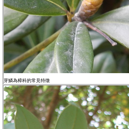
芽鱗為樟科的常見特徵