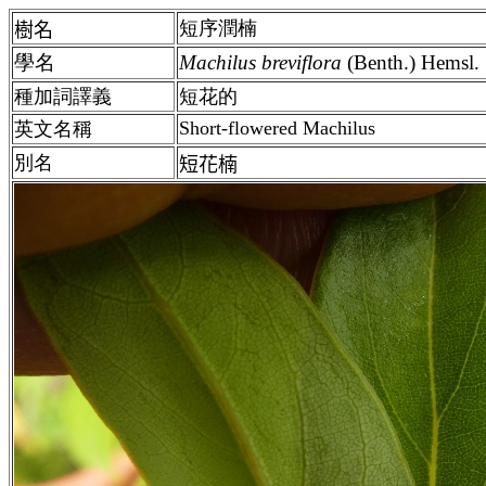
短序潤楠
樹名
學名
Machilus breviflora
(Benth.) Hemsl.
種加詞譯義
短花的
Short-flowered Machilus
英文名稱
別名
短花楠