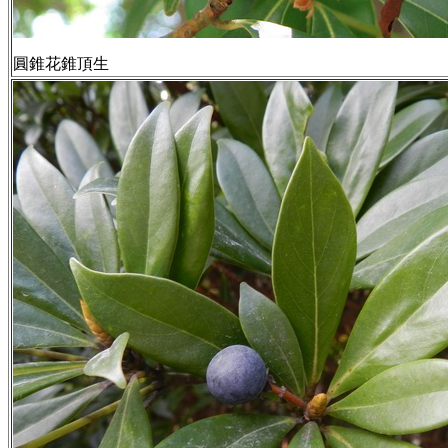
圓錐花錐頂生