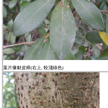
葉片像豺皮樟(右上, 較淺綠色)