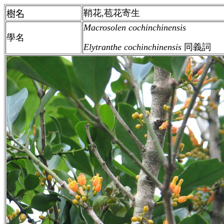
鞘花,苞花寄生
樹名
Macrosolen cochinchinensis
學名
Elytranthe cochinchinensis
同義詞