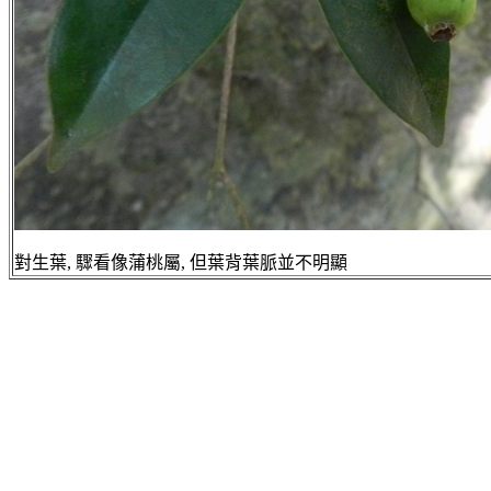
對生葉, 驟看像蒲桃屬, 但葉背葉脈並不明顯