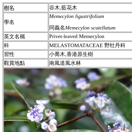
谷木,藍花木
樹名
Memecylon ligustrifolium
學名
同義名
Memecylon scutellatum
Privet-leaved Memecylon
英文名稱
科
MELASTOMATACEAE 野牡丹科
習性
小喬木,香港原生樹
觀賞地點
南風道風水林