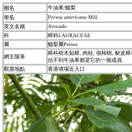
牛油果
/
鱷梨
樹名
Persea americana
Mill.
學
名
Avocado
英文名稱
科
樟科LAURACEAE
屬
鱷梨
屬Persea
樟科樹木如樟, 肉桂, 假柿樹, 豺皮
網主隨筆
估不到牛油果都是它的一個成員.
觀賞地點
香港墳場近入口