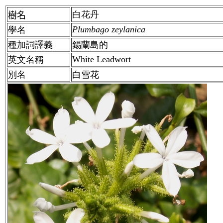
白花丹
樹名
Plumbago zeylanica
學名
種加詞譯義
錫蘭島的
White Leadwort
英文名稱
別名
白雪花