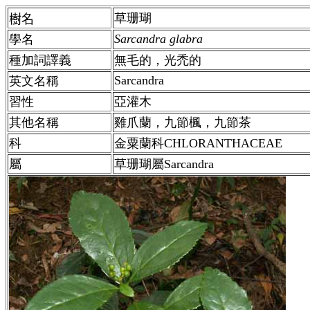
草珊瑚
樹名
Sarcandra glabra
學名
種加詞譯義
無毛的，光禿的
Sarcandra
英文名稱
習性
亞灌木
其他名稱
雞爪蘭，九節楓，九節茶
科
金粟蘭科CHLORANTHACEAE
屬
草珊瑚
屬
Sarcandra