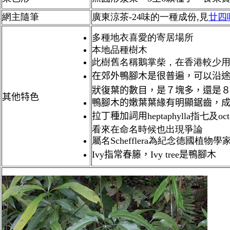
網主隨筆
廣東涼茶-24味的一種成份,見
廿四
多種地衣喜愛的寄居場所
本地品種樹木
此樹舊名稱鵝掌柴，在香港較少
在郊外
鴨腳木是很普遍，可以沿
狀復葉的數目，是７塊多，還是
其他特色
鴨腳木的嫩葉葉緣有明顯鋸齒，
拉丁種加詞用
heptaphylla指七及oc
看來在命名時候也出現爭論
屬名
Schefflera為紀念德國植物學家J.C.
Ivy指常春籐，Ivy tree是鴨腳木