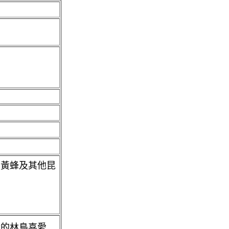
，黃蜂及其他昆
實的林鳥喜愛