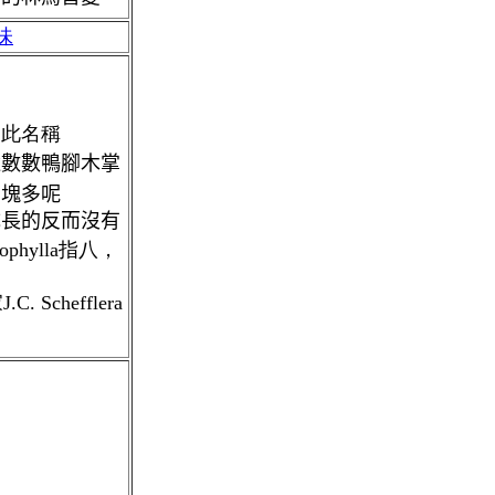
味
用此名稱
途數數鴨腳木
掌
８塊多呢
成長的反而沒有
tophylla指八，
 Schefflera