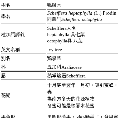
樹名
鴨腳木
Schefflera
heptaphylla
(L.) Frodin
學名
同義詞
Schefflera octophylla
Schefflera人名
種加詞譯義
heptaphylla 具七葉
octophylla具 八葉
英文名稱
Ivy tree
別名
鵝掌柴
科
五加科Araliaceae
屬
鵝掌籐屬Schefflera
十月底至翌年一月初，吸引蜜蜂
蟲
花期
為南方冬天的花源植物
冬蜜可能是鴨腳木花蜜
果色形
黑圓形漿果，
5
至
6
顆種子，食果