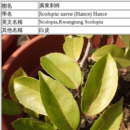
廣東刺柊
樹名
Scolopia
saeva
(Hance) Hance
學名
Scolopia,Kwangtung Scolopia
英文名稱
其他名稱
白皮