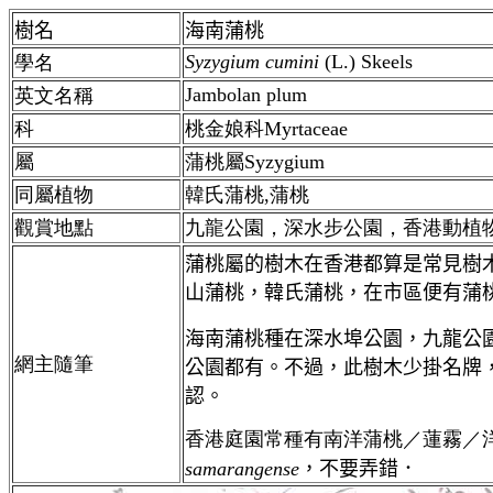
樹名
海
南蒲桃
Syzygium cumini
(L.) Skeels
學名
Jambolan plum
英文名稱
科
桃金娘科Myrtaceae
屬
蒲桃屬Syzygium
同屬植物
韓氏蒲桃,蒲桃
觀賞地點
九龍公園，深水步公園，香港動植
蒲桃屬的樹木在香港都算是常見樹
山蒲桃，韓氏蒲桃，在市區便有蒲
海南蒲桃種在深水埠公園，九龍公
網主隨筆
公園都有。不過，此樹木少掛名牌
認。
香港庭園常種有南洋蒲桃／蓮霧／
samarangense
，不要弄錯．