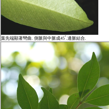
°
葉先端顯著彎曲. 側脈與中脈成45
.邊脈結合.