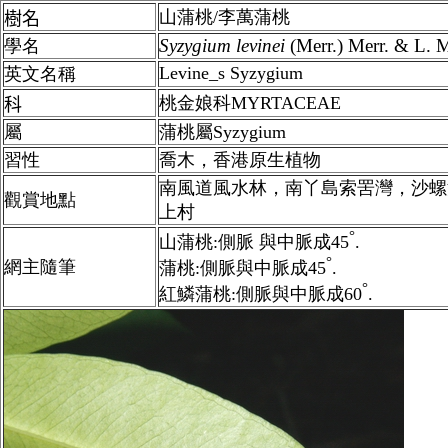
山蒲桃/李萬蒲桃
樹名
Syzygium
levinei
(Merr.) Merr. & L. M
學名
Levine_s Syzygium
英文名稱
桃金娘科MYRTACEAE
科
屬
蒲桃屬Syzygium
習性
喬木，香港原生植物
南風道風水林，南丫島索罟灣，沙螺
觀賞地點
上村
°
山蒲桃:
側脈 與中脈成45
.
°
網主隨筆
蒲桃:
側脈與中脈成45
.
°
紅鱗蒲桃:側脈與中脈成60
.