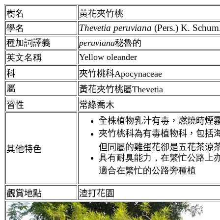
樹名
黃花夾竹桃
Thevetia peruviana
(Pers.) K. Schum
學名
種加詞譯義
peruviana
秘魯的
Yellow oleander
英文名稱
科
夾竹桃科Apocynaceae
屬
黃花夾竹桃屬Thevetia
習性
常綠喬木
全株植物乳汁有毒，燃燒時煙
夾竹桃科為有毒植物科，包括
但同屬的雞蛋花卻是五花茶涼
其他特色
具有耐臭能力，在繁忙公路上
適合在繁忙的公路旁種植
觀賞地點
渣打花園