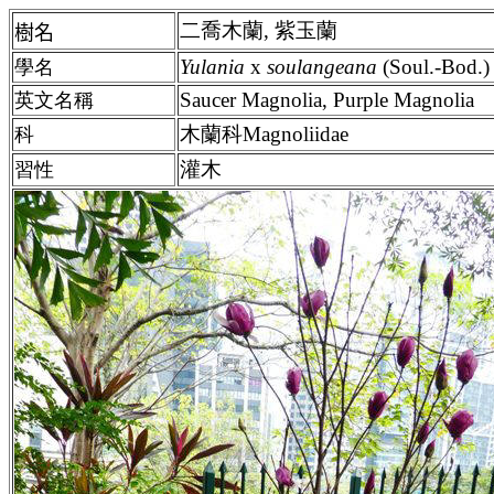
二喬木蘭, 紫玉蘭
樹名
Yulania
x
soulangeana
(Soul.-Bod.)
學名
Saucer Magnolia, Purple Magnolia
英文名稱
木蘭科Magnoliidae
科
灌木
習性