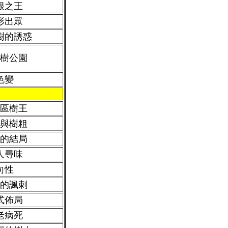
根之王
形出眾
樹的誘惑
樹公園
色變
區樹王
與樹粗
的結局
人尋味
向性
的諷刺
式佈局
老病死