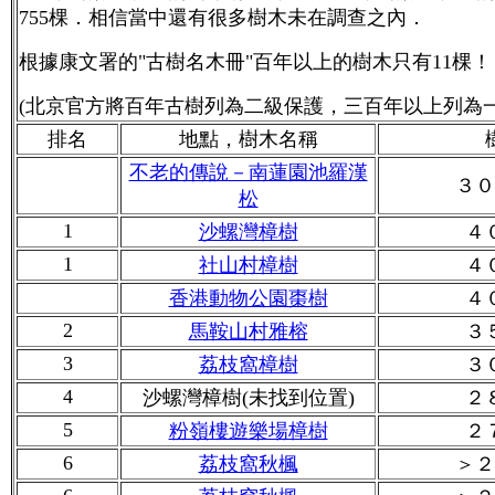
755棵．相信當中還有很多樹木未在調查之內．
根據康文署的"古樹名木冊"百年以上的樹木只有11棵！
(北京官方將百年古樹列為二級保護，三百年以上列為一
排名
地點，樹木名稱
不老的傳說－南蓮園池羅漢
３０
松
1
沙螺灣樟樹
４
1
社山村樟樹
４
香港動物公園棗樹
４
2
馬鞍山村雅榕
３
3
荔枝窩樟樹
３
4
沙螺灣樟樹(未找到位置)
２
5
粉嶺樓遊樂場樟樹
２
6
荔枝窩秋楓
＞２