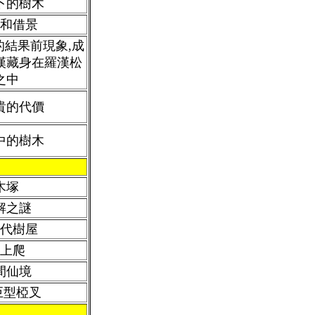
下的樹木
和借景
的結果前現象,成
漢藏身在羅漢松
之中
貴的代價
中的樹木
木塚
解之謎
代樹屋
上爬
間仙境
巨型椏叉