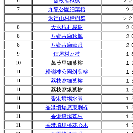
6
荔枝窩秋楓
＞２
7
九龍公園細葉榕
２
禾徑山村樟樹群
＞２
8
大水坑村樟樹
２
8
八鄉古廟秋楓
２
8
八鄉古廟龍眼
２
9
鍾屋村荔枝
１
10
萬茂里細葉榕
１
11
粉嶺樓公園斜葉榕
１
11
荔枝窩細葉榕
１
11
荔枝窩銀葉樹
１
11
香港墳場水翁
１
11
香港墳場廣東刺柊
１
11
香港墳場荔枝
１
11
香港墳場桃花心木
１