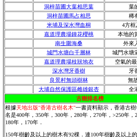
洞梓苗圃大葉相思葉
葉
洞梓苗圃馬占相思
稀
米埔及深水灣血桐
4方
嘉道理農場鐘花櫻桃
本地的
南生圍海桑
外來
城門水塘白千層林
城門水塘
嘉道理農場枝狀地衣
空氣的最
深水灣牙香樹
牙
良景村無頭樹林
無
大埔自然保護區雌雄銀杏
全
古樹排名榜
根據
天地出版"香港古樹名木"
一書資料顯示，香港古樹
名是400年，350年，300年，280年，270年，>250年，
180年，170年．
150年樹齡及以上的樹木有92棵．連100年樹齡及以上