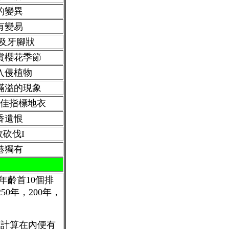
的變異
有變易
框及牙腳狀
賞櫻花季節
入侵植物
滿溢的現象
佳指標地衣
香遺恨
故砍伐I
港獨有
年齡首10個排
250年，200年，
的計算在內便有