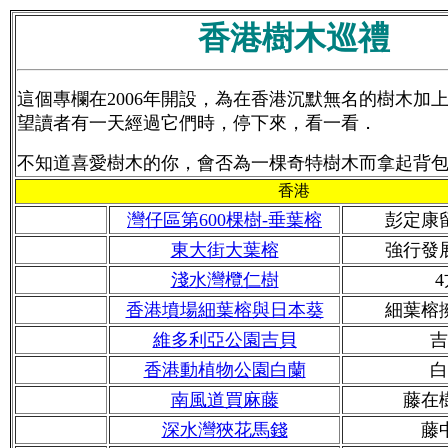
香港樹木巡禮
這個專欄在2006年開設，為在香港沉默無名的樹木加
望讀者有一天經過它們時，停下來，看一看．
不知道喜愛樹木的你，會否為一棵奇特樹木而拿起背
香港
灣仔區第600棵樹-垂葉榕
彭定康
東大街大葉榕
強行發
淺水灣欖仁樹
香港墳場細葉榕與日本葵
細葉榕
維多利亞公園吉貝
吉
香港動植物公園白蘭
白
南風道買麻藤
藤在
深水灣狹花馬錢
藤