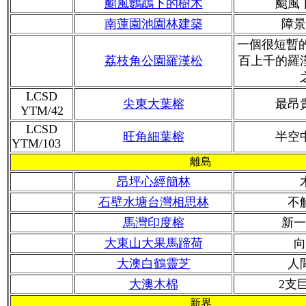
颱風鸚鵡下的樹木
颱風
南蓮園池園林建築
障景
一個很短暫
荔枝角公園羅漢松
百上千的羅
LCSD
尖東大葉榕
最昂
YTM/42
LCSD
旺角細葉榕
半空
YTM/103
離島
昂坪心經簡林
石壁水塘台灣相思林
不
馬灣印度榕
新一
大東山大果馬蹄荷
向
大澳白鶴靈芝
人
大澳木棉
2支
新界