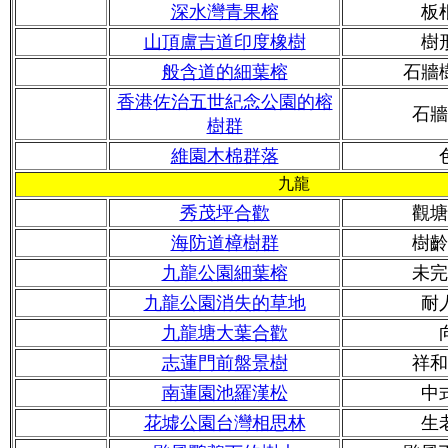
深水灣青果榕
板
山頂盧吉道印度橡樹
樹
般含道的細葉榕
石牆
香港佐治五世紀念公園的榕
石牆
樹群
維園木棉群落
九龍
秀茂坪合歡
觀塘
海防道樟樹群
樹齡
九龍公園細葉榕
未完
九龍公園消失的草地
耐
九龍塘大葉合歡
志蓮門前盤景樹
祥和
南蓮園池羅漢松
中
花墟公園台灣相思林
生