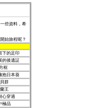
上一些資料，希
包開始旅程呢？
留下的足印
展的後遺証
4方框
擁抱日本葵
貝群
蘭王
樹心穿過
中極品