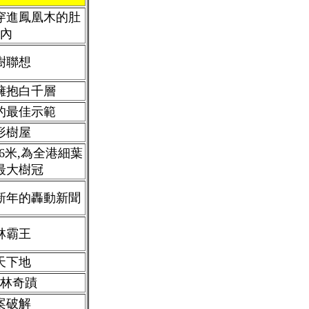
穿進鳳凰木的肚
內
樹聯想
擁抱白千層
的最佳示範
形樹屋
6米,為全港細葉
最大樹冠
歷新年的轟動新聞
林霸王
天下地
林奇蹟
案破解