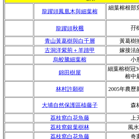
細葉榕根部
龍躍頭鳳凰木與細葉榕
孖
龍躍頭
秋楓
青山黃葛樹與白千層
黃葛樹
古洞洋紫荊＋羊蹄甲
嫁接法
烏蛟騰細葉榕
小
細葉榕樹冠3
錦田樹屋
榕中
林村許願樹
2005年農
大埔自然保護區榼藤子
森
荔枝窩白花魚藤
上
荔枝窩銀葉樹林
風水
荔枝窩白花魚藤
奇