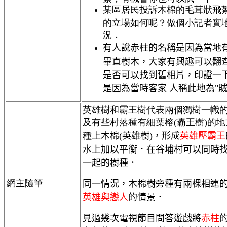
某區居民投訴木棉的毛茸狀飛
的立場如何呢？做個小記者實
況．
有人說赤柱的名稱是因為當地
畢直樹木，大家有興趣可以翻
是否可以找到舊相片，印證一
是因為當時客家 人稱此地為"賊
英雄樹和霸王樹代表兩個獨樹一幟
及有些村落種有細葉榕
(
霸王樹)的
種上
木棉(英雄樹)，形成
英雄壓霸王
水上加以平衡．
在谷埔村可以同時
一起的樹種．
網主隨筆
同一情況，木棉樹旁種有兩棵相連
英雄與戀人
的情景．
見過幾次電視節目問答遊戲將
赤柱