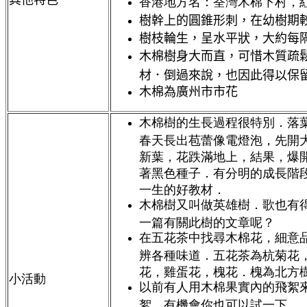
其他特色
香港地方名：荃灣木棉下村，
樹幹上的圓錐形刺，在幼樹期
樹枝輪生，呈水平狀，大約每
木棉樹身大而直，可惜木質疏
材．倒過來說，也因此得以保
木棉為廣州市市花
木棉樹的生長過程很特別．落
春天長出苞蕾像電燈泡，先開
新葉，花跌滿地上，結果，爆
著黑色種子．有分明的成長階
一生的好教材．
木棉樹又叫做英雄樹．歌也有
一篇有關此樹的文章呢？
在五花茶中找尋木棉花，細意
辨各種味道．五花茶為杭菊花
花，雞蛋花，槐花．槐為北方樹
小活動
以前有人用木棉果實內的飛絮
絮，有機會你也可以試一下