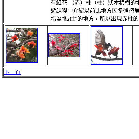
有紅花 （赤）柱（柱）狀木棉樹的
遊課程中介紹以前此地方因多強盜
指為"賊住"的地方，所以出現赤柱
下一頁