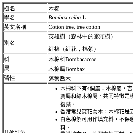
樹名
木棉
學名
Bombax
ceiba
L.
英文名稱
Cotton tree, tree cotton
英雄樹（森林中的露頭樹）
別名
紅棉（紅花，棉絮）
科
木棉科Bombacaceae
屬
木棉
屬Bombax
習性
落葉喬木
木棉科下有4個屬：木棉屬，
屬
和絲木棉屬．共同特徵是
栗
復葉．
香港常見賞花喬木，木棉花是
白色棉絮可用作填充料，不保
料．