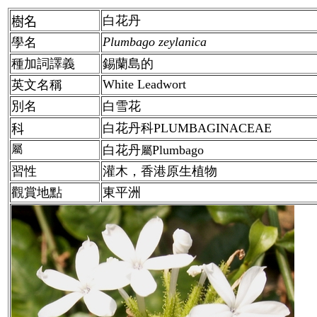
白花丹
樹名
Plumbago zeylanica
學名
種加詞譯義
錫蘭島的
White Leadwort
英文名稱
別名
白雪花
白花丹科PLUMBAGINACEAE
科
屬
白花丹
Plumbago
屬
習性
灌木，香港原生植物
觀賞地點
東平洲