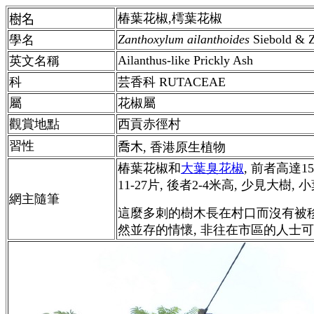
椿葉花椒,樗葉花椒
樹名
Zanthoxylum ailanthoides
Siebold & 
學名
Ailanthus-like Prickly Ash
英文名稱
科
芸香科 RUTACEAE
屬
花椒屬
觀賞地點
西貢赤徑村
習性
喬木
,
香港
原生植物
椿葉花椒和
大葉臭花椒
, 前者高達1
11-27片, 後者2-4米高, 少見大樹, 小
網主隨筆
這麼多刺的樹木長在村口而沒有被移
然並存的情懷, 非往在市區的人士可