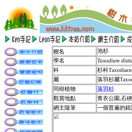
池
杉
樹名
學名
Taxodium dist
科
杉科Taxodiace
屬
落羽杉屬Taxod
同樹植物
落羽杉
觀賞地點
青衣公園,石
網主隨筆
一個普遍的錯