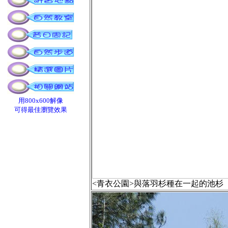
用800x600解像
可得最佳瀏覽效果
<青衣公園>與落羽杉種在一起的池杉